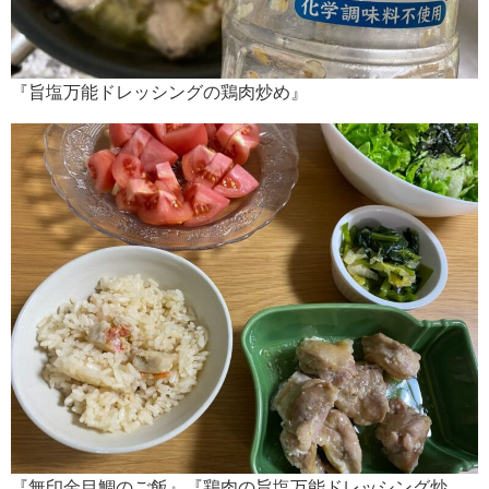
『旨塩万能ドレッシングの鶏肉炒め』
『無印金目鯛のご飯』『鶏肉の旨塩万能ドレッシング炒