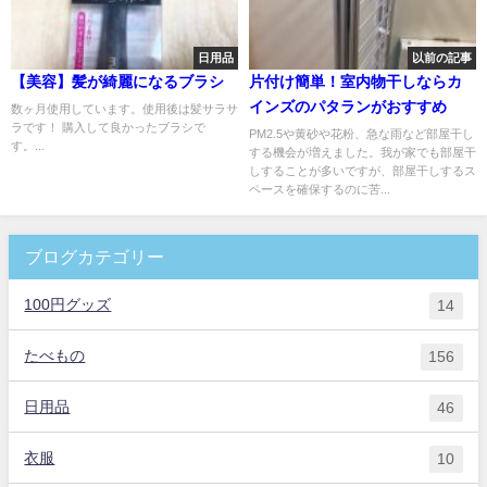
日用品
以前の記事
【美容】髪が綺麗になるブラシ
片付け簡単！室内物干しならカ
インズのパタランがおすすめ
数ヶ月使用しています。使用後は髪サラサ
ラです！ 購入して良かったブラシで
PM2.5や黄砂や花粉、急な雨など部屋干し
す。...
する機会が増えました。我が家でも部屋干
しすることが多いですが、部屋干しするス
ペースを確保するのに苦...
ブログカテゴリー
100円グッズ
14
たべもの
156
日用品
46
衣服
10