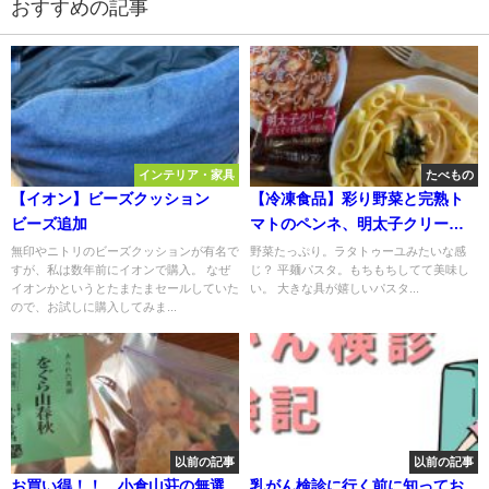
おすすめの記事
インテリア・家具
たべもの
【イオン】ビーズクッション
【冷凍食品】彩り野菜と完熟ト
ビーズ追加
マトのペンネ、明太子クリーム
パスタ、たらことイカのパスタ
無印やニトリのビーズクッションが有名で
野菜たっぷり。ラタトゥーユみたいな感
すが、私は数年前にイオンで購入。 なぜ
じ？ 平麺パスタ。もちもちしてて美味し
イオンかというとたまたまセールしていた
い。 大きな具が嬉しいパスタ...
ので、お試しに購入してみま...
以前の記事
以前の記事
お買い得！！ 小倉山荘の無選
乳がん検診に行く前に知ってお