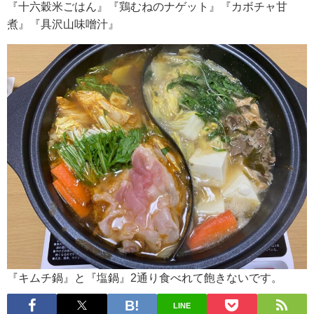
『十六穀米ごはん』『鶏むねのナゲット』『カボチャ甘
煮』『具沢山味噌汁』
『キムチ鍋』と『塩鍋』2通り食べれて飽きないです。
LINE