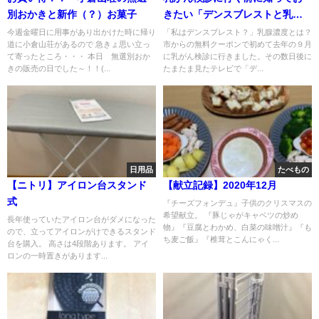
別おかきと新作（？）お菓子
きたい「デンスブレストと乳腺
症」・体験談②
今週金曜日に用事があり出かけた時に帰り
「私はデンスブレスト？」乳腺濃度とは？
道に小倉山荘があるので 急きょ思い立っ
市からの無料クーポンで初めて去年の９月
て寄ったところ・・・ 本日 無選別おか
に乳がん検診に行きました。その数日後に
きの販売の日でした～！！(...
たまたま見たテレビで「デ...
日用品
たべもの
【ニトリ】アイロン台スタンド
【献立記録】2020年12月
式
『チーズフォンデュ』子供のクリスマスの
希望献立。 『豚じゃがキャベツの炒め
長年使っていたアイロン台がダメになった
物』『豆腐とわかめ、白菜の味噌汁』『も
ので、立ってアイロンがけできるスタンド
ち麦ご飯』『椎茸とこんにゃく...
台を購入。 高さは4段階あります。 アイ
ロンの一時置きがあります...