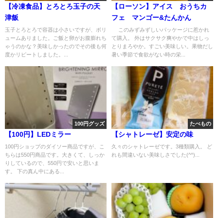
【冷凍食品】とろとろ玉子の天
【ローソン】アイス おうちカ
津飯
フェ マンゴー&たんかん
玉子とろとろで容器は小さいですが、ボリ
このみずみずしいパッケージに惹かれ
ュームありました。ご飯と卵がお腹膨れち
て購入。 外はサクサク爽やかで中はしっ
ゃうのかな？美味しかったのでその後も何
とりまろやか。すごい美味しい。果物だし
度かリピートしました。...
暑い季節で食欲がない時の栄...
100円グッズ
たべもの
【100円】LEDミラー
【シャトレーゼ】安定の味
100円ショップのダイソー商品ですが、こ
久々のシャトレーゼです。3種類購入。 ど
ちらは550円商品です。大きくて、しっか
れも間違いない美味しさでした(^^)...
りしているので、550円で安いと思いま
す。 下の真ん中にある...