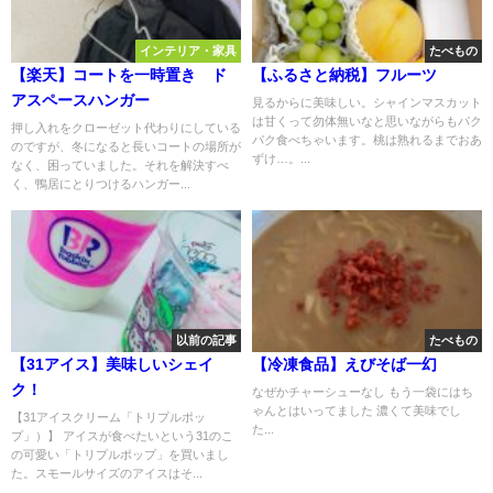
インテリア・家具
たべもの
【楽天】コートを一時置き ド
【ふるさと納税】フルーツ
アスペースハンガー
見るからに美味しい。シャインマスカット
は甘くって勿体無いなと思いながらもパク
押し入れをクローゼット代わりにしている
パク食べちゃいます。桃は熟れるまでおあ
のですが、冬になると長いコートの場所が
ずけ…。...
なく、困っていました。それを解決すべ
く、鴨居にとりつけるハンガー...
以前の記事
たべもの
【31アイス】美味しいシェイ
【冷凍食品】えびそば一幻
ク！
なぜかチャーシューなし もう一袋にはち
ゃんとはいってました 濃くて美味でし
【31アイスクリーム「トリプルポッ
た...
プ」）】 アイスが食べたいという31のこ
の可愛い「トリプルポップ」を買いまし
た。スモールサイズのアイスはそ...