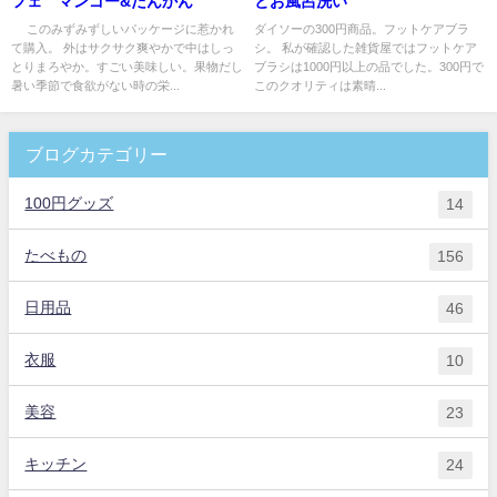
フェ マンゴー&たんかん
とお風呂洗い
このみずみずしいパッケージに惹かれ
ダイソーの300円商品。フットケアブラ
て購入。 外はサクサク爽やかで中はしっ
シ。 私が確認した雑貨屋ではフットケア
とりまろやか。すごい美味しい。果物だし
ブラシは1000円以上の品でした。300円で
暑い季節で食欲がない時の栄...
このクオリティは素晴...
ブログカテゴリー
100円グッズ
14
たべもの
156
日用品
46
衣服
10
美容
23
キッチン
24