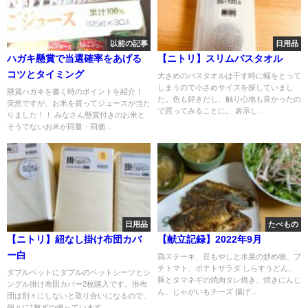
以前の記事
日用品
ハガキ懸賞で当選確率をあげる
【ニトリ】スリムバスタオル
コツとタイミング
大きめのバスタオルは干す時に幅をとって
しまうので小さめサイズを探していまし
懸賞ハガキを書く時のポイントを紹介！
た。色も好きだし、触り心地も良かったの
突然ですが、お米を買ってジュースが当た
で買ってみることに。 表示し...
りました！！ みなさん懸賞付きのお米と
そうでないお米が同量・同価...
日用品
たべもの
【ニトリ】紐なし掛け布団カバ
【献立記録】2022年9月
ー白
鶏ステーキ、豆もやしと水菜の炒め物、プ
チトマト、ポテトサラダ しらすうどん、
ダブルベットにダブルのベットシーツとシ
豚とタマネギの焼肉タレ焼き、焼きにんじ
ングル掛け布団カバー2枚購入です。掛布
ん、じゃがいもチーズ 揚げ...
団は別々にしないと取り合いになるので、
個々に1枚ずつ使っています...