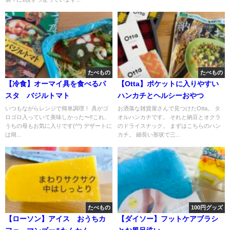
たべもの
たべもの
【冷食】オーマイ具を食べるパ
【Otta】ポケットに入りやすい
スタ バジルトマト
ハンカチとヘルシーおやつ
いつもながらレンジで簡単調理！ 具がゴ
お洒落な雑貨屋さんで見つけたOtta。 タ
ロゴロ入っていて美味しかった〜‼︎これ、
オルハンカチです。 それと納豆とオクラ
うちの母もお気に入りです(^^) デザートに
のドライスナック。 まずはこちらのハン
は簡...
カチ。 細長い形状で三...
たべもの
100円グッズ
【ローソン】アイス おうちカ
【ダイソー】フットケアブラシ