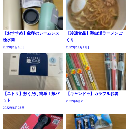
【おすすめ】象印のシームレス
【冷凍食品】鶏白湯ラーメンご
栓水筒
くり
2023年1月16日
2022年11月11日
【ニトリ】敷くだけ簡単！敷パ
【キャンドゥ】カラフルお箸
ット
2022年6月23日
2022年6月27日