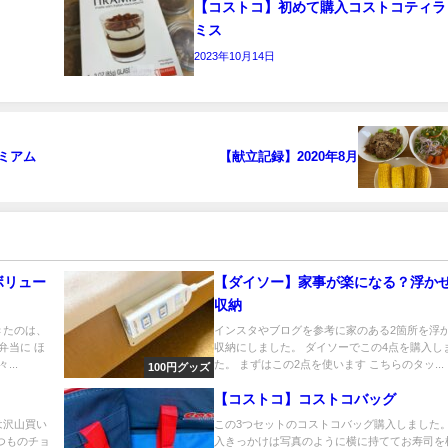
【コストコ】初めて購入コストコティラ
ミス
2023年10月14日
ミアム
【献立記録】2020年8月
ボリュー
【ダイソー】家事が楽になる？浮か
収納
きたのは、
インスタやブログを参考に家のある2箇所を浮
弁当に ほ
収納にしました。 ダイソーでこの4点を購入し
..
た。 まずはこの2点を使います こちらのタッ...
100円グッズ
【コストコ】コストコバッグ
は沢山買い
この3つセットのコストコバッグ購入しました。
つものチョ
入きっかけは写真のように横に持ててお寿司を