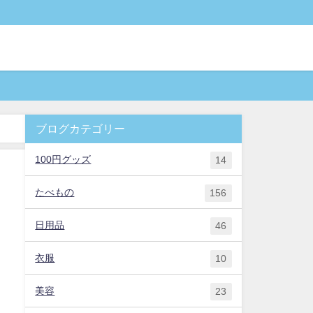
ブログカテゴリー
100円グッズ
14
たべもの
156
日用品
46
衣服
10
美容
23