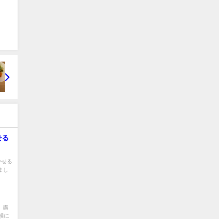
せる
かせる
まし
 購
横に