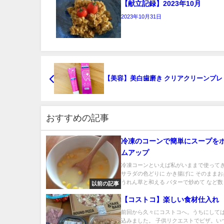
【献立記録】2023年10月
2023年10月31日
【美容】美白歯磨き クリアクリーンプレ
おすすめの記事
冷凍のコーンで簡単にスープを
ムアップ
冷凍コーンといえば私がいままで使って
サラダの色どりに かき揚げに そのままお
うれん草と和える バターで炒めて など数々.
以前の記事
【コストコ】楽しい食材仕入れ
前回から久々にコストコへ。うちにして
込みました。 子供リクエストでピザ。い