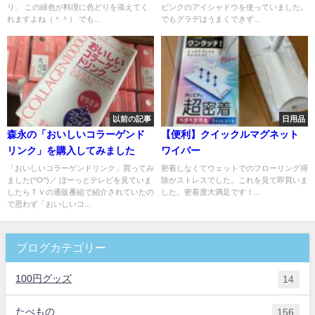
リ」 この緑色が料理に色どりを添えてく
ピンクのアイシャドウを使っていました。
れますよね（＾＾） でも...
でもグラデはうまくできず...
以前の記事
日用品
森永の「おいしいコラーゲンド
【便利】クイックルマグネット
リンク」を購入してみました
ワイパー
「おいしいコラーゲンドリンク」買ってみ
密着しなくてウェットでのフローリング掃
ました(^O^)／ ぼーっとテレビを見ていま
除がストレスでした。これを見て即買いま
したらＴＶの通販番組で紹介されていたの
した。密着度大満足です！...
で思わず「おいしいコ...
ブログカテゴリー
100円グッズ
14
たべもの
156