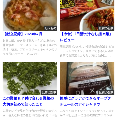
たべもの
以前の記事
【献立記録】2023年7月
【冷食】｢日清の汁なし担々麺｣
レビュー
お昼ご飯。かき揚げ餅入りうどん 豚肉の
甘辛炒め、トマトスライス、きゅうりの浅
簡単調理でおいしい冷凍食品の試食レビュ
漬け、枝豆、ブロッコリーとキャベツのサ
ー。レンジでチン。簡単にできる1人分の
ラダ 鶏ステーキ、アスパラ...
食事でお野菜もとりたい方にも必見。...
以前の記事
以前の記事
この野菜も？付け合わせ野菜の
簡単にグラデができるオーブク
大切さ初めて知ったこと
チュ―ルのアイシャドウ
先日テレビで見た付け合わせ野菜の大切さ
みなさんはアイシャドウって使っています
★ 色んな料理の色どりに使われる「パセ
か？ 私はたまーに遠出の際にブラウンや