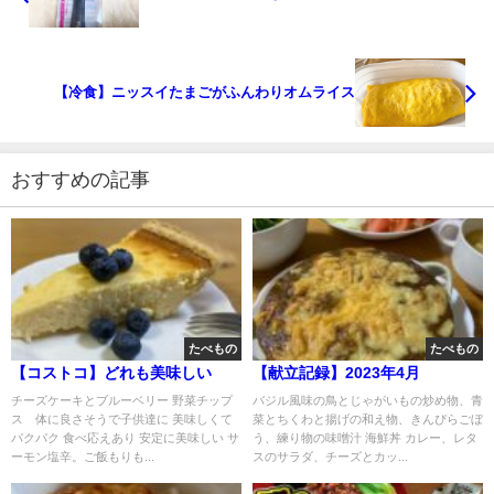
【冷食】ニッスイたまごがふんわりオムライス
おすすめの記事
たべもの
たべもの
【コストコ】どれも美味しい
【献立記録】2023年4月
チーズケーキとブルーベリー 野菜チップ
バジル風味の鳥とじゃがいもの炒め物、青
ス 体に良さそうで子供達に 美味しくて
菜とちくわと揚げの和え物、きんぴらごぼ
パクパク 食べ応えあり 安定に美味しい サ
う、練り物の味噌汁 海鮮丼 カレー、レタ
ーモン塩辛。ご飯もりも...
スのサラダ、チーズとカッ...