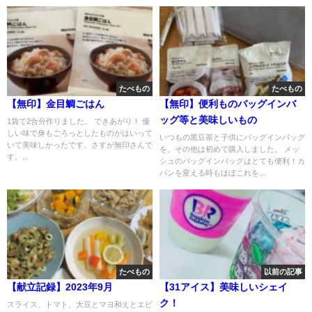
たべもの
たべもの
【無印】金目鯛ごはん
【無印】便利ものバッグインバ
ッグ等と美味しいもの
1袋で2合分作りました。 できあがり！ 優
しい味で身もごろっとしたものがはいって
いつもの黒豆茶と子供にバッグインバッグ
いて美味しかったです。さすが無印さんで
を。その他は初めて購入しました。 メッ
す。...
シュのバッグインバッグはとても便利！カ
バンを変える時もほぼこれを...
たべもの
以前の記事
【献立記録】2023年9月
【31アイス】美味しいシェイ
ク！
スライス、トマト、大豆とマヨ和えとエビ