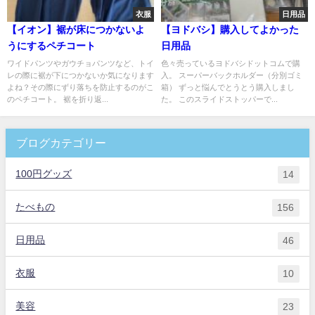
衣服
日用品
【イオン】裾が床につかないよ
【ヨドバシ】購入してよかった
うにするペチコート
日用品
ワイドパンツやガウチョパンツなど、トイ
色々売っているヨドバシドットコムで購
レの際に裾が下につかないか気になります
入。 スーパーバックホルダー（分別ゴミ
よね？その際にずり落ちを防止するのがこ
箱） ずっと悩んでとうとう購入しまし
のペチコート。 裾を折り返...
た。 このスライドストッパーで...
ブログカテゴリー
100円グッズ
14
たべもの
156
日用品
46
衣服
10
美容
23