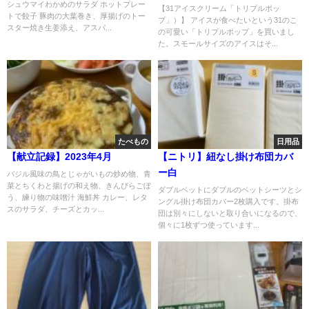
シュウマイわかめのサラダ ホットプレー
【31アイスクリーム「トリプルポッ
トで餃子 豚肉の大葉巻き、厚揚げのトー
プ」）】 アイスが食べたいという31のこ
スター焼き生姜添え、アスパ...
の可愛い「トリプルポップ」を買いまし
た。スモールサイズのアイスはそ...
たべもの
日用品
【献立記録】2023年4月
【ニトリ】紐なし掛け布団カバ
ー白
バジル風味の鳥とじゃがいもの炒め物、青
菜とちくわと揚げの和え物、きんぴらごぼ
ダブルベットにダブルのベットシーツとシ
う、練り物の味噌汁 海鮮丼 カレー、レタ
ングル掛け布団カバー2枚購入です。掛布
スのサラダ、チーズとカッ...
団は別々にしないと取り合いになるので、
個々に1枚ずつ使っています...